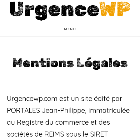
Passer
Passer
au
au
contenu
pied
MENU
principal
de
page
Mentions Légales
Urgencewp.com est un site édité par
PORTALES Jean-Philippe, immatriculée
au Registre du commerce et des
sociétés de REIMS sous le SIRET