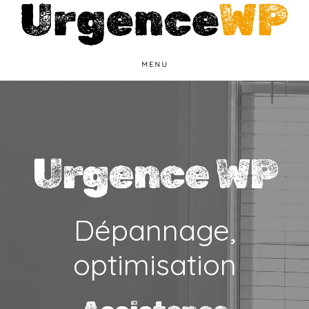
Passer
au
contenu
MENU
Main
principal
Content
Urgence WP
Dépannage,
optimisation